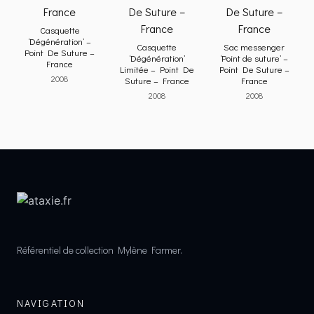
Casquette
‘Dégénération’ –
Casquette
Sac messenger
Point De Suture –
‘Dégénération’
‘Point de suture’ –
France
Limitée – Point De
Point De Suture –
2008
Suture – France
France
2008
2008
Référentiel de collection Mylène Farmer.
NAVIGATION