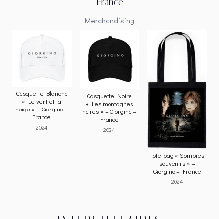
France
Merchandising
Casquette Blanche
Casquette Noire
« Le vent et la
« Les montagnes
neige » – Giorgino –
noires » – Giorgino –
France
France
2024
2024
Tote-bag « Sombres
souvenirs » –
Giorgino – France
2024