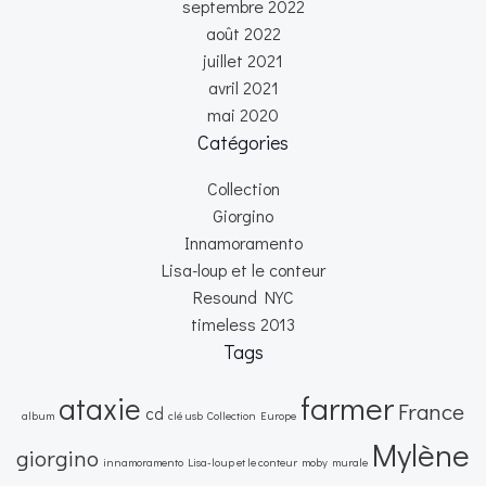
septembre 2022
août 2022
juillet 2021
avril 2021
mai 2020
Catégories
Collection
Giorgino
Innamoramento
Lisa-loup et le conteur
Resound NYC
timeless 2013
Tags
farmer
ataxie
France
cd
album
clé usb
Collection
Europe
Mylène
giorgino
innamoramento
Lisa-loup et le conteur
moby
murale