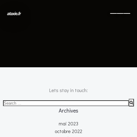
No posts found
Lets stay in touch:
Search
for:
Archives
mai 2023
octobre 2022