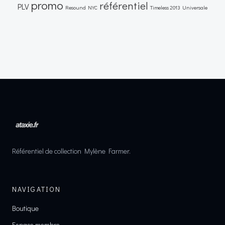
promo
référentiel
PLV
Resound NYC
Timeless 2013
Universale
Référentiel de collection Mylène Farmer.
NAVIGATION
Boutique
Espace membre