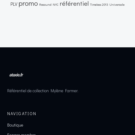
promo
référentiel
PLV
Resound NYC
Timeless 2013
Universale
Référentiel de collection Mylène Farmer.
NAVIGATION
Boutique
Espace membre