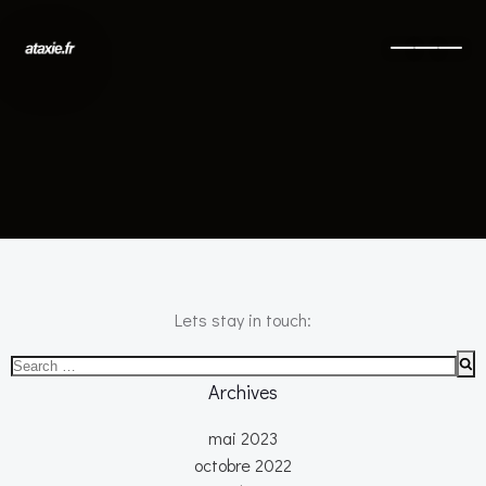
No posts found
Lets stay in touch:
Search
for:
Archives
mai 2023
octobre 2022