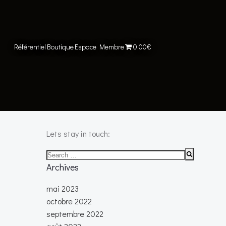
Référentiel
Boutique
Espace Membre
0,00€
Lets stay in touch:
Search
for:
Archives
mai 2023
octobre 2022
septembre 2022