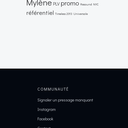
Mylène
promo
PLV
Resound NYC
référentiel
Timeless 2013
Universale
COMMUNAUTÉ
Signaler un pressage manquant
Instagram
Facebook