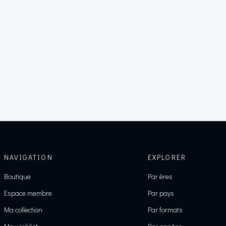
NAVIGATION
EXPLORER
Boutique
Par ères
Espace membre
Par pays
Ma collection
Par formats