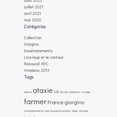
août 2022
juillet 2021
avril 2021
mai 2020
Catégories
Collection
Giorgino
Innamoramento
Lisa-loup et le conteur
Resound NYC
timeless 2013
Tags
ataxie
cd
album
clé usb
Collection
Europe
farmer
France
giorgino
innamoramento
Lisa-loup et le conteur
moby
murale