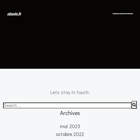
No posts found
Lets stay in touch:
Search
for:
Archives
mai 2023
octobre 2022