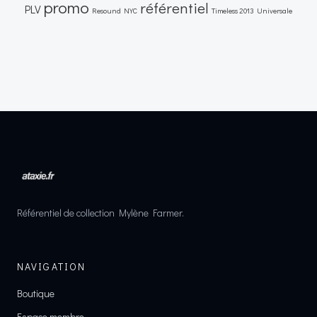
promo
référentiel
PLV
Resound NYC
Timeless 2013
Universale
Référentiel de collection Mylène Farmer.
NAVIGATION
Boutique
Espace membre