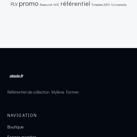
promo
référentiel
PLV
Resound NYC
Timeless 2013
Universale
Référentiel de collection Mylène Farmer.
NAVIGATION
Boutique
Espace membre