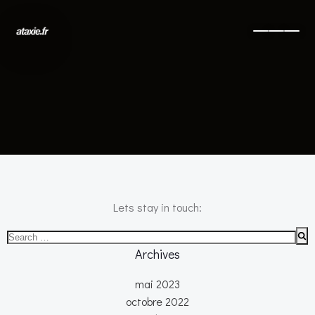
No posts found
Lets stay in touch:
Search
for:
Archives
mai 2023
octobre 2022