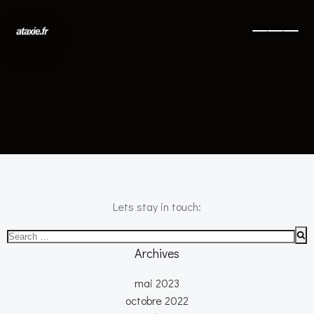
No posts found
Lets stay in touch:
Search
for:
Archives
mai 2023
octobre 2022