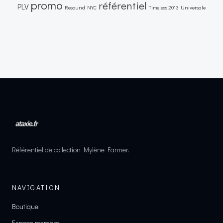
promo
référentiel
PLV
Resound NYC
Timeless 2013
Universale
Référentiel de collection Mylène Farmer.
NAVIGATION
Boutique
Espace membre