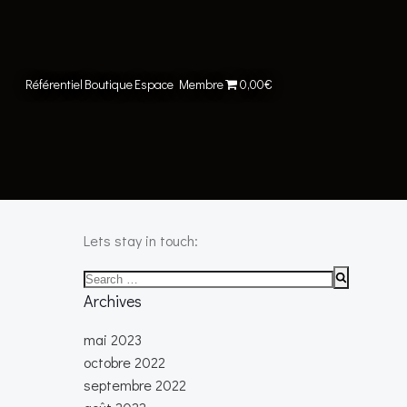
Référentiel
Boutique
Espace Membre
0,00€
Lets stay in touch:
Search
for:
Archives
mai 2023
octobre 2022
septembre 2022