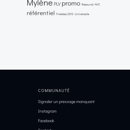
Mylène
promo
PLV
Resound NYC
référentiel
Timeless 2013
Universale
COMMUNAUTÉ
Signaler un pressage manquant
Instagram
Facebook