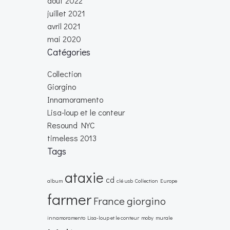
août 2022
juillet 2021
avril 2021
mai 2020
Catégories
Collection
Giorgino
Innamoramento
Lisa-loup et le conteur
Resound NYC
timeless 2013
Tags
ataxie
cd
album
clé usb
Collection
Europe
farmer
France
giorgino
innamoramento
Lisa-loup et le conteur
moby
murale