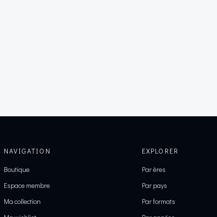
NAVIGATION
EXPLORER
Boutique
Par ères
Espace membre
Par pays
Ma collection
Par formats