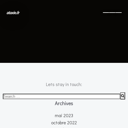
No posts found
Lets stay in touch:
Search
for:
Archives
mai 2023
octobre 2022