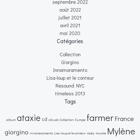
septembre 2022
août 2022
juillet 2021
avril 2021
mai 2020
Catégories
Collection
Giorgino
Innamoramento
Lisa-loup et le conteur
Resound NYC
timeless 2013
Tags
farmer
ataxie
France
cd
album
clé usb
Collection
Europe
Mylène
giorgino
innamoramento
Lisa-loup et le conteur
moby
murale