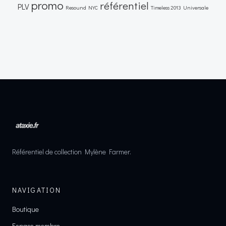
promo
référentiel
PLV
Resound NYC
Timeless 2013
Universale
Référentiel de collection Mylène Farmer.
NAVIGATION
Boutique
Espace membre